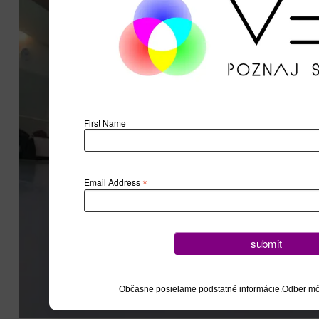
First Name
*
Email Address
submit
Občasne posielame podstatné informácie.
Odber môž