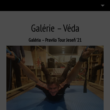
5
ŽIVOT V OTVORENÍ
Slovak
Galérie – Véda
ASPEKTY
3
TEAMBUILDING
Galéria – Pravilo Tour Jeseň ’21
4
PRAVILO
BLOGS
10
GALÉRIE
IDEM DO TOHO!